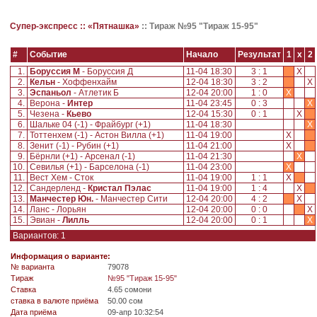
Супер-экспресс ::
«Пятнашка»
::
Тираж №95 "Тираж 15-95"
#
Событие
Начало
Результат
1
x
2
1.
Боруссия М
- Боруссия Д
11-04 18:30
3 : 1
X
2.
Кельн
- Хоффенхайм
12-04 18:30
3 : 2
X
3.
Эспаньол
- Атлетик Б
12-04 20:00
1 : 0
X
4.
Верона -
Интер
11-04 23:45
0 : 3
X
5.
Чезена -
Кьево
12-04 15:30
0 : 1
X
6.
Шальке 04 (-1) - Фрайбург (+1)
11-04 18:30
X
7.
Тоттенхем (-1) - Астон Вилла (+1)
11-04 19:00
X
8.
Зенит (-1) - Рубин (+1)
11-04 21:00
X
9.
Бёрнли (+1) - Арсенал (-1)
11-04 21:30
X
10.
Севилья (+1) - Барселона (-1)
11-04 23:00
X
11.
Вест Хем - Сток
11-04 19:00
1 : 1
X
12.
Сандерленд -
Кристал Пэлас
11-04 19:00
1 : 4
X
13.
Манчестер Юн.
- Манчестер Сити
12-04 20:00
4 : 2
X
14.
Ланс - Лорьян
12-04 20:00
0 : 0
X
15.
Эвиан -
Лилль
12-04 20:00
0 : 1
X
Вариантов: 1
Информация о варианте:
№ варианта
79078
Tираж
№95 "Тираж 15-95"
Ставка
4.65 сомони
ставка в валюте приёма
50.00 сом
Дата приёма
09-апр 10:32:54