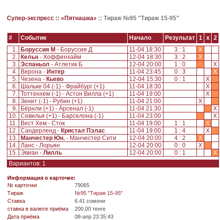
Супер-экспресс ::
«Пятнашка»
::
Тираж №95 "Тираж 15-95"
#
Событие
Начало
Результат
1
x
2
1.
Боруссия М
- Боруссия Д
11-04 18:30
3 : 1
X
2.
Кельн
- Хоффенхайм
12-04 18:30
3 : 2
X
3.
Эспаньол
- Атлетик Б
12-04 20:00
1 : 0
X
4.
Верона -
Интер
11-04 23:45
0 : 3
X
5.
Чезена -
Кьево
12-04 15:30
0 : 1
X
6.
Шальке 04 (-1) - Фрайбург (+1)
11-04 18:30
X
7.
Тоттенхем (-1) - Астон Вилла (+1)
11-04 19:00
X
8.
Зенит (-1) - Рубин (+1)
11-04 21:00
X
9.
Бёрнли (+1) - Арсенал (-1)
11-04 21:30
X
10.
Севилья (+1) - Барселона (-1)
11-04 23:00
X
11.
Вест Хем - Сток
11-04 19:00
1 : 1
X
12.
Сандерленд -
Кристал Пэлас
11-04 19:00
1 : 4
X
13.
Манчестер Юн.
- Манчестер Сити
12-04 20:00
4 : 2
X
14.
Ланс - Лорьян
12-04 20:00
0 : 0
X
15.
Эвиан -
Лилль
12-04 20:00
0 : 1
X
Вариантов: 1
Информация о карточке:
№ карточки
79065
Tираж
№95 "Тираж 15-95"
Ставка
6.41 сомони
ставка в валюте приёма
200.00 тенге
Дата приёма
08-апр 23:35:43