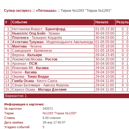
Супер-экспресс ::
«Пятнашка»
::
Тираж №1293 "Тираж №1293"
#
Событие
Начало
Резуль
1.
Ноттингем Форест -
Брентфорд
01-05 23:30
0 : 
2.
Ньюэллс Олд Бойз
- Уракан
30-04 03:00
2 : 
3.
Платенсе
- Тальерес Кордоба
30-04 03:00
2 : 
4.
Атлетико Тукуман
- Индепендьенте Авельянеда
01-05 05:00
2 : 
5.
Мантова
- Чезена
01-05 18:00
3 : 
6.
Сампдория - Кремонезе
01-05 18:00
0 : 
7.
Верона -
Кальяри
28-04 23:45
0 : 
8.
Локомотив Москва -
Ростов
30-04 20:00
0 : 
9.
Арсенал -
ПСЖ
30-04 00:00
0 : 
10.
Йокогама ФК -
Касима
29-04 10:00
0 : 
11.
Нагоя -
Касива
29-04 10:00
1 : 
12.
Окаяма -
Токио Верди
29-04 10:00
0 : 
13.
Гамба Осака
- Киото Санга
29-04 11:00
2 : 
14.
Сёнан Беллмаре - Ависпа Фукуока
29-04 11:00
0 : 
15.
Сересо Осака -
Матида Дзелвия
29-04 11:00
1 : 
Вариантов: 1
Информация о карточке:
№ карточки
342071
Tираж
№1293 "Тираж №1293"
Ставка
6.00 сомони
Дата приёма
28-апр 17:40:47
Угадано событий
5