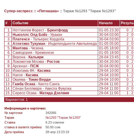
Супер-экспресс ::
«Пятнашка»
::
Тираж №1293 "Тираж №1293"
#
Событие
Начало
Резуль
1.
Ноттингем Форест -
Брентфорд
01-05 23:30
0 : 
2.
Ньюэллс Олд Бойз
- Уракан
30-04 03:00
2 : 
3.
Платенсе
- Тальерес Кордоба
30-04 03:00
2 : 
4.
Атлетико Тукуман
- Индепендьенте Авельянеда
01-05 05:00
2 : 
5.
Мантова
- Чезена
01-05 18:00
3 : 
6.
Сампдория - Кремонезе
01-05 18:00
0 : 
7.
Верона -
Кальяри
28-04 23:45
0 : 
8.
Локомотив Москва -
Ростов
30-04 20:00
0 : 
9.
Арсенал -
ПСЖ
30-04 00:00
0 : 
10.
Йокогама ФК -
Касима
29-04 10:00
0 : 
11.
Нагоя -
Касива
29-04 10:00
1 : 
12.
Окаяма -
Токио Верди
29-04 10:00
0 : 
13.
Гамба Осака
- Киото Санга
29-04 11:00
2 : 
14.
Сёнан Беллмаре - Ависпа Фукуока
29-04 11:00
0 : 
15.
Сересо Осака -
Матида Дзелвия
29-04 11:00
1 : 
Вариантов: 1
Информация о карточке:
№ карточки
342066
Tираж
№1293 "Тираж №1293"
Ставка
6.23 сомони
ставка в валюте приёма
50.00 сом
Дата приёма
28-апр 13:23:19