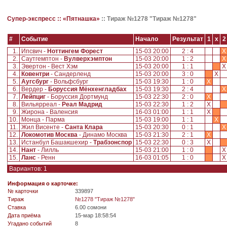
Супер-экспресс ::
«Пятнашка»
::
Тираж №1278 "Тираж №1278"
#
Событие
Начало
Результат
1
x
2
1.
Ипсвич -
Ноттингем Форест
15-03 20:00
2 : 4
X
2.
Саутгемптон -
Вулверхэмптон
15-03 20:00
1 : 2
X
3.
Эвертон - Вест Хэм
15-03 20:00
1 : 1
4.
Ковентри
- Сандерленд
15-03 20:00
3 : 0
X
5.
Аугсбург
- Вольфсбург
15-03 19:30
1 : 0
X
6.
Вердер -
Боруссия Мёнхенгладбах
15-03 19:30
2 : 4
X
7.
Лейпциг
- Боруссия Дортмунд
15-03 22:30
2 : 0
X
8.
Вильярреал -
Реал Мадрид
15-03 22:30
1 : 2
X
9.
Жирона - Валенсия
16-03 01:00
1 : 1
X
10.
Монца - Парма
15-03 19:00
1 : 1
X
11.
Жил Висенте -
Санта Клара
15-03 20:30
0 : 1
X
12.
Локомотив Москва
- Динамо Москва
15-03 21:30
2 : 1
X
13.
Истанбул Башакшехир -
Трабзонспор
15-03 22:30
0 : 3
X
14.
Нант
- Лилль
15-03 21:00
1 : 0
15.
Ланс
- Ренн
16-03 01:05
1 : 0
Вариантов: 1
Информация о карточке:
№ карточки
339897
Tираж
№1278 "Тираж №1278"
Ставка
6.00 сомони
Дата приёма
15-мар 18:58:54
Угадано событий
8