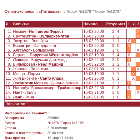
Супер-экспресс ::
«Пятнашка»
::
Тираж №1278 "Тираж №1278"
#
Событие
Начало
Результат
1
x
2
1.
Ипсвич -
Ноттингем Форест
15-03 20:00
2 : 4
X
2.
Саутгемптон -
Вулверхэмптон
15-03 20:00
1 : 2
X
3.
Эвертон - Вест Хэм
15-03 20:00
1 : 1
X
4.
Ковентри
- Сандерленд
15-03 20:00
3 : 0
X
5.
Аугсбург
- Вольфсбург
15-03 19:30
1 : 0
6.
Вердер -
Боруссия Мёнхенгладбах
15-03 19:30
2 : 4
X
7.
Лейпциг
- Боруссия Дортмунд
15-03 22:30
2 : 0
X
8.
Вильярреал -
Реал Мадрид
15-03 22:30
1 : 2
X
9.
Жирона - Валенсия
16-03 01:00
1 : 1
10.
Монца - Парма
15-03 19:00
1 : 1
X
11.
Жил Висенте -
Санта Клара
15-03 20:30
0 : 1
X
12.
Локомотив Москва
- Динамо Москва
15-03 21:30
2 : 1
X
13.
Истанбул Башакшехир -
Трабзонспор
15-03 22:30
0 : 3
X
14.
Нант
- Лилль
15-03 21:00
1 : 0
15.
Ланс
- Ренн
16-03 01:05
1 : 0
X
Вариантов: 1
Информация о варианте:
№ варианта
339889
Tираж
№1278 "Тираж №1278"
Ставка
6.26 сомони
ставка в валюте приёма
50.00 сом
Дата приёма
15-мар 17:34:33