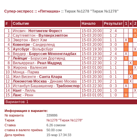
Супер-экспресс ::
«Пятнашка»
::
Тираж №1278 "Тираж №1278"
#
Событие
Начало
Результат
1
x
2
1.
Ипсвич -
Ноттингем Форест
15-03 20:00
2 : 4
X
2.
Саутгемптон -
Вулверхэмптон
15-03 20:00
1 : 2
X
3.
Эвертон - Вест Хэм
15-03 20:00
1 : 1
X
4.
Ковентри
- Сандерленд
15-03 20:00
3 : 0
X
5.
Аугсбург
- Вольфсбург
15-03 19:30
1 : 0
6.
Вердер -
Боруссия Мёнхенгладбах
15-03 19:30
2 : 4
X
7.
Лейпциг
- Боруссия Дортмунд
15-03 22:30
2 : 0
X
8.
Вильярреал -
Реал Мадрид
15-03 22:30
1 : 2
X
9.
Жирона - Валенсия
16-03 01:00
1 : 1
10.
Монца - Парма
15-03 19:00
1 : 1
X
11.
Жил Висенте -
Санта Клара
15-03 20:30
0 : 1
X
12.
Локомотив Москва
- Динамо Москва
15-03 21:30
2 : 1
X
13.
Истанбул Башакшехир -
Трабзонспор
15-03 22:30
0 : 3
X
14.
Нант
- Лилль
15-03 21:00
1 : 0
15.
Ланс
- Ренн
16-03 01:05
1 : 0
X
Вариантов: 1
Информация о варианте:
№ варианта
339886
Tираж
№1278 "Тираж №1278"
Ставка
6.26 сомони
ставка в валюте приёма
50.00 сом
Дата приёма
15-мар 17:34:33