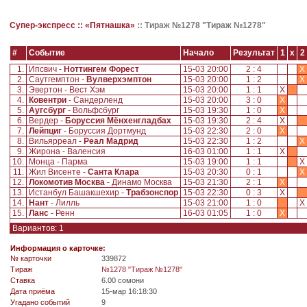
Супер-экспресс ::
«Пятнашка»
::
Тираж №1278 "Тираж №1278"
#
Событие
Начало
Результат
1
x
2
1.
Ипсвич -
Ноттингем Форест
15-03 20:00
2 : 4
X
2.
Саутгемптон -
Вулверхэмптон
15-03 20:00
1 : 2
X
3.
Эвертон - Вест Хэм
15-03 20:00
1 : 1
X
4.
Ковентри
- Сандерленд
15-03 20:00
3 : 0
X
5.
Аугсбург
- Вольфсбург
15-03 19:30
1 : 0
X
6.
Вердер -
Боруссия Мёнхенгладбах
15-03 19:30
2 : 4
X
7.
Лейпциг
- Боруссия Дортмунд
15-03 22:30
2 : 0
X
8.
Вильярреал -
Реал Мадрид
15-03 22:30
1 : 2
X
9.
Жирона - Валенсия
16-03 01:00
1 : 1
X
10.
Монца - Парма
15-03 19:00
1 : 1
X
11.
Жил Висенте -
Санта Клара
15-03 20:30
0 : 1
X
12.
Локомотив Москва
- Динамо Москва
15-03 21:30
2 : 1
X
13.
Истанбул Башакшехир -
Трабзонспор
15-03 22:30
0 : 3
X
14.
Нант
- Лилль
15-03 21:00
1 : 0
X
15.
Ланс
- Ренн
16-03 01:05
1 : 0
X
Вариантов: 1
Информация о карточке:
№ карточки
339872
Tираж
№1278 "Тираж №1278"
Ставка
6.00 сомони
Дата приёма
15-мар 16:18:30
Угадано событий
9