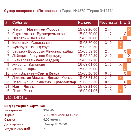
Супер-экспресс ::
«Пятнашка»
::
Тираж №1278 "Тираж №1278"
#
Событие
Начало
Результат
1
x
2
1.
Ипсвич -
Ноттингем Форест
15-03 20:00
2 : 4
X
2.
Саутгемптон -
Вулверхэмптон
15-03 20:00
1 : 2
X
3.
Эвертон - Вест Хэм
15-03 20:00
1 : 1
X
4.
Ковентри
- Сандерленд
15-03 20:00
3 : 0
X
5.
Аугсбург
- Вольфсбург
15-03 19:30
1 : 0
X
6.
Вердер -
Боруссия Мёнхенгладбах
15-03 19:30
2 : 4
X
7.
Лейпциг
- Боруссия Дортмунд
15-03 22:30
2 : 0
8.
Вильярреал -
Реал Мадрид
15-03 22:30
1 : 2
X
9.
Жирона - Валенсия
16-03 01:00
1 : 1
X
10.
Монца - Парма
15-03 19:00
1 : 1
X
11.
Жил Висенте -
Санта Клара
15-03 20:30
0 : 1
X
12.
Локомотив Москва
- Динамо Москва
15-03 21:30
2 : 1
X
13.
Истанбул Башакшехир -
Трабзонспор
15-03 22:30
0 : 3
X
14.
Нант
- Лилль
15-03 21:00
1 : 0
X
15.
Ланс
- Ренн
16-03 01:05
1 : 0
X
Вариантов: 1
Информация о карточке:
№ карточки
339865
Tираж
№1278 "Тираж №1278"
Ставка
6.00 сомони
Дата приёма
15-мар 15:27:20
Угадано событий
7