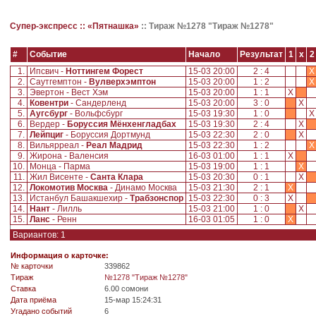
Супер-экспресс ::
«Пятнашка»
::
Тираж №1278 "Тираж №1278"
#
Событие
Начало
Результат
1
x
2
1.
Ипсвич -
Ноттингем Форест
15-03 20:00
2 : 4
X
2.
Саутгемптон -
Вулверхэмптон
15-03 20:00
1 : 2
X
3.
Эвертон - Вест Хэм
15-03 20:00
1 : 1
X
4.
Ковентри
- Сандерленд
15-03 20:00
3 : 0
X
5.
Аугсбург
- Вольфсбург
15-03 19:30
1 : 0
6.
Вердер -
Боруссия Мёнхенгладбах
15-03 19:30
2 : 4
X
7.
Лейпциг
- Боруссия Дортмунд
15-03 22:30
2 : 0
X
8.
Вильярреал -
Реал Мадрид
15-03 22:30
1 : 2
X
9.
Жирона - Валенсия
16-03 01:00
1 : 1
X
10.
Монца - Парма
15-03 19:00
1 : 1
X
11.
Жил Висенте -
Санта Клара
15-03 20:30
0 : 1
X
12.
Локомотив Москва
- Динамо Москва
15-03 21:30
2 : 1
X
13.
Истанбул Башакшехир -
Трабзонспор
15-03 22:30
0 : 3
X
14.
Нант
- Лилль
15-03 21:00
1 : 0
X
15.
Ланс
- Ренн
16-03 01:05
1 : 0
X
Вариантов: 1
Информация о карточке:
№ карточки
339862
Tираж
№1278 "Тираж №1278"
Ставка
6.00 сомони
Дата приёма
15-мар 15:24:31
Угадано событий
6