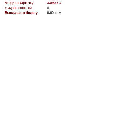
Входит в карточку
339837 »
Угадано событий
6
Выплата по билету
0.00 сом