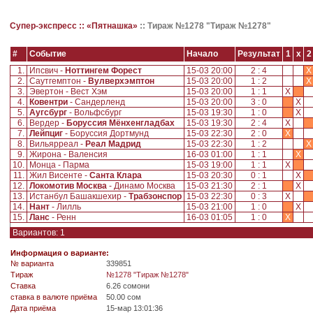
Супер-экспресс ::
«Пятнашка»
::
Тираж №1278 "Тираж №1278"
#
Событие
Начало
Результат
1
x
2
1.
Ипсвич -
Ноттингем Форест
15-03 20:00
2 : 4
X
2.
Саутгемптон -
Вулверхэмптон
15-03 20:00
1 : 2
X
3.
Эвертон - Вест Хэм
15-03 20:00
1 : 1
X
4.
Ковентри
- Сандерленд
15-03 20:00
3 : 0
X
5.
Аугсбург
- Вольфсбург
15-03 19:30
1 : 0
X
6.
Вердер -
Боруссия Мёнхенгладбах
15-03 19:30
2 : 4
X
7.
Лейпциг
- Боруссия Дортмунд
15-03 22:30
2 : 0
X
8.
Вильярреал -
Реал Мадрид
15-03 22:30
1 : 2
X
9.
Жирона - Валенсия
16-03 01:00
1 : 1
X
10.
Монца - Парма
15-03 19:00
1 : 1
X
11.
Жил Висенте -
Санта Клара
15-03 20:30
0 : 1
X
12.
Локомотив Москва
- Динамо Москва
15-03 21:30
2 : 1
X
13.
Истанбул Башакшехир -
Трабзонспор
15-03 22:30
0 : 3
X
14.
Нант
- Лилль
15-03 21:00
1 : 0
X
15.
Ланс
- Ренн
16-03 01:05
1 : 0
X
Вариантов: 1
Информация о варианте:
№ варианта
339851
Tираж
№1278 "Тираж №1278"
Ставка
6.26 сомони
ставка в валюте приёма
50.00 сом
Дата приёма
15-мар 13:01:36