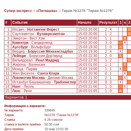
Супер-экспресс ::
«Пятнашка»
::
Тираж №1278 "Тираж №1278"
#
Событие
Начало
Результат
1
x
2
1.
Ипсвич -
Ноттингем Форест
15-03 20:00
2 : 4
X
2.
Саутгемптон -
Вулверхэмптон
15-03 20:00
1 : 2
X
3.
Эвертон - Вест Хэм
15-03 20:00
1 : 1
X
4.
Ковентри
- Сандерленд
15-03 20:00
3 : 0
X
5.
Аугсбург
- Вольфсбург
15-03 19:30
1 : 0
X
6.
Вердер -
Боруссия Мёнхенгладбах
15-03 19:30
2 : 4
X
7.
Лейпциг
- Боруссия Дортмунд
15-03 22:30
2 : 0
X
8.
Вильярреал -
Реал Мадрид
15-03 22:30
1 : 2
X
9.
Жирона - Валенсия
16-03 01:00
1 : 1
X
10.
Монца - Парма
15-03 19:00
1 : 1
X
11.
Жил Висенте -
Санта Клара
15-03 20:30
0 : 1
X
12.
Локомотив Москва
- Динамо Москва
15-03 21:30
2 : 1
X
13.
Истанбул Башакшехир -
Трабзонспор
15-03 22:30
0 : 3
X
14.
Нант
- Лилль
15-03 21:00
1 : 0
X
15.
Ланс
- Ренн
16-03 01:05
1 : 0
X
Вариантов: 1
Информация о варианте:
№ варианта
339845
Tираж
№1278 "Тираж №1278"
Ставка
6.26 сомони
ставка в валюте приёма
50.00 сом
Дата приёма
15-мар 13:01:36