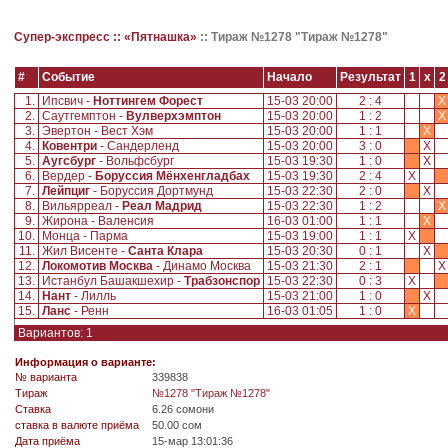
Супер-экспресс ::
«Пятнашка»
::
Тираж №1278 "Тираж №1278"
#
Событие
Начало
Результат
1
x
2
1.
Ипсвич -
Ноттингем Форест
15-03 20:00
2 : 4
X
2.
Саутгемптон -
Вулверхэмптон
15-03 20:00
1 : 2
X
3.
Эвертон - Вест Хэм
15-03 20:00
1 : 1
X
4.
Ковентри
- Сандерленд
15-03 20:00
3 : 0
X
5.
Аугсбург
- Вольфсбург
15-03 19:30
1 : 0
X
6.
Вердер -
Боруссия Мёнхенгладбах
15-03 19:30
2 : 4
X
7.
Лейпциг
- Боруссия Дортмунд
15-03 22:30
2 : 0
X
8.
Вильярреал -
Реал Мадрид
15-03 22:30
1 : 2
X
9.
Жирона - Валенсия
16-03 01:00
1 : 1
X
10.
Монца - Парма
15-03 19:00
1 : 1
X
11.
Жил Висенте -
Санта Клара
15-03 20:30
0 : 1
X
12.
Локомотив Москва
- Динамо Москва
15-03 21:30
2 : 1
13.
Истанбул Башакшехир -
Трабзонспор
15-03 22:30
0 : 3
X
14.
Нант
- Лилль
15-03 21:00
1 : 0
X
15.
Ланс
- Ренн
16-03 01:05
1 : 0
X
Вариантов: 1
Информация о варианте:
№ варианта
339838
Tираж
№1278 "Тираж №1278"
Ставка
6.26 сомони
ставка в валюте приёма
50.00 сом
Дата приёма
15-мар 13:01:36