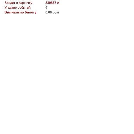
Входит в карточку
339837 »
Угадано событий
6
Выплата по билету
0.00 сом