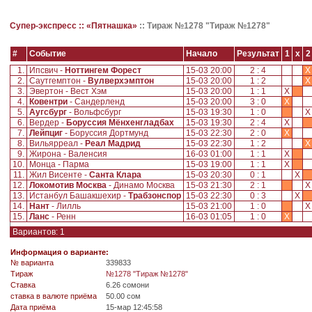
Супер-экспресс ::
«Пятнашка»
::
Тираж №1278 "Тираж №1278"
#
Событие
Начало
Результат
1
x
2
1.
Ипсвич -
Ноттингем Форест
15-03 20:00
2 : 4
X
2.
Саутгемптон -
Вулверхэмптон
15-03 20:00
1 : 2
X
3.
Эвертон - Вест Хэм
15-03 20:00
1 : 1
X
4.
Ковентри
- Сандерленд
15-03 20:00
3 : 0
X
5.
Аугсбург
- Вольфсбург
15-03 19:30
1 : 0
6.
Вердер -
Боруссия Мёнхенгладбах
15-03 19:30
2 : 4
X
7.
Лейпциг
- Боруссия Дортмунд
15-03 22:30
2 : 0
X
8.
Вильярреал -
Реал Мадрид
15-03 22:30
1 : 2
X
9.
Жирона - Валенсия
16-03 01:00
1 : 1
X
10.
Монца - Парма
15-03 19:00
1 : 1
X
11.
Жил Висенте -
Санта Клара
15-03 20:30
0 : 1
X
12.
Локомотив Москва
- Динамо Москва
15-03 21:30
2 : 1
13.
Истанбул Башакшехир -
Трабзонспор
15-03 22:30
0 : 3
X
14.
Нант
- Лилль
15-03 21:00
1 : 0
15.
Ланс
- Ренн
16-03 01:05
1 : 0
X
Вариантов: 1
Информация о варианте:
№ варианта
339833
Tираж
№1278 "Тираж №1278"
Ставка
6.26 сомони
ставка в валюте приёма
50.00 сом
Дата приёма
15-мар 12:45:58