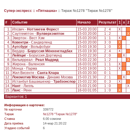
Супер-экспресс ::
«Пятнашка»
::
Тираж №1278 "Тираж №1278"
#
Событие
Начало
Результат
1
x
2
1.
Ипсвич -
Ноттингем Форест
15-03 20:00
2 : 4
X
2.
Саутгемптон -
Вулверхэмптон
15-03 20:00
1 : 2
X
3.
Эвертон - Вест Хэм
15-03 20:00
1 : 1
X
4.
Ковентри
- Сандерленд
15-03 20:00
3 : 0
X
5.
Аугсбург
- Вольфсбург
15-03 19:30
1 : 0
X
6.
Вердер -
Боруссия Мёнхенгладбах
15-03 19:30
2 : 4
X
7.
Лейпциг
- Боруссия Дортмунд
15-03 22:30
2 : 0
X
8.
Вильярреал -
Реал Мадрид
15-03 22:30
1 : 2
X
9.
Жирона - Валенсия
16-03 01:00
1 : 1
X
10.
Монца - Парма
15-03 19:00
1 : 1
X
11.
Жил Висенте -
Санта Клара
15-03 20:30
0 : 1
X
12.
Локомотив Москва
- Динамо Москва
15-03 21:30
2 : 1
X
13.
Истанбул Башакшехир -
Трабзонспор
15-03 22:30
0 : 3
X
14.
Нант
- Лилль
15-03 21:00
1 : 0
15.
Ланс
- Ренн
16-03 01:05
1 : 0
X
Вариантов: 1
Информация о карточке:
№ карточки
339772
Tираж
№1278 "Тираж №1278"
Ставка
6.00 сомони
Дата приёма
14-мар 21:20:22
Угадано событий
6