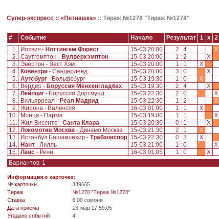
Супер-экспресс ::
«Пятнашка»
::
Тираж №1278 "Тираж №1278"
#
Событие
Начало
Результат
1
x
2
1.
Ипсвич -
Ноттингем Форест
15-03 20:00
2 : 4
X
2.
Саутгемптон -
Вулверхэмптон
15-03 20:00
1 : 2
X
3.
Эвертон - Вест Хэм
15-03 20:00
1 : 1
X
4.
Ковентри
- Сандерленд
15-03 20:00
3 : 0
X
5.
Аугсбург
- Вольфсбург
15-03 19:30
1 : 0
X
6.
Вердер -
Боруссия Мёнхенгладбах
15-03 19:30
2 : 4
X
7.
Лейпциг
- Боруссия Дортмунд
15-03 22:30
2 : 0
8.
Вильярреал -
Реал Мадрид
15-03 22:30
1 : 2
X
9.
Жирона - Валенсия
16-03 01:00
1 : 1
X
10.
Монца - Парма
15-03 19:00
1 : 1
11.
Жил Висенте -
Санта Клара
15-03 20:30
0 : 1
X
12.
Локомотив Москва
- Динамо Москва
15-03 21:30
2 : 1
X
13.
Истанбул Башакшехир -
Трабзонспор
15-03 22:30
0 : 3
X
14.
Нант
- Лилль
15-03 21:00
1 : 0
15.
Ланс
- Ренн
16-03 01:05
1 : 0
X
Вариантов: 1
Информация о карточке:
№ карточки
339665
Tираж
№1278 "Тираж №1278"
Ставка
6.00 сомони
Дата приёма
13-мар 17:59:05
Угадано событий
4