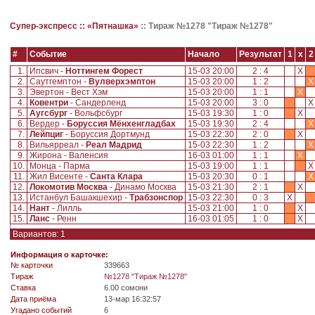
Супер-экспресс ::
«Пятнашка»
::
Тираж №1278 "Тираж №1278"
#
Событие
Начало
Результат
1
x
2
1.
Ипсвич -
Ноттингем Форест
15-03 20:00
2 : 4
X
2.
Саутгемптон -
Вулверхэмптон
15-03 20:00
1 : 2
X
3.
Эвертон - Вест Хэм
15-03 20:00
1 : 1
X
4.
Ковентри
- Сандерленд
15-03 20:00
3 : 0
5.
Аугсбург
- Вольфсбург
15-03 19:30
1 : 0
X
6.
Вердер -
Боруссия Мёнхенгладбах
15-03 19:30
2 : 4
X
7.
Лейпциг
- Боруссия Дортмунд
15-03 22:30
2 : 0
X
8.
Вильярреал -
Реал Мадрид
15-03 22:30
1 : 2
X
9.
Жирона - Валенсия
16-03 01:00
1 : 1
X
10.
Монца - Парма
15-03 19:00
1 : 1
11.
Жил Висенте -
Санта Клара
15-03 20:30
0 : 1
X
12.
Локомотив Москва
- Динамо Москва
15-03 21:30
2 : 1
X
13.
Истанбул Башакшехир -
Трабзонспор
15-03 22:30
0 : 3
X
14.
Нант
- Лилль
15-03 21:00
1 : 0
X
15.
Ланс
- Ренн
16-03 01:05
1 : 0
X
Вариантов: 1
Информация о карточке:
№ карточки
339663
Tираж
№1278 "Тираж №1278"
Ставка
6.00 сомони
Дата приёма
13-мар 16:32:57
Угадано событий
6