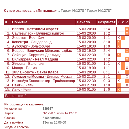
Супер-экспресс ::
«Пятнашка»
::
Тираж №1278 "Тираж №1278"
#
Событие
Начало
Результат
1
x
2
1.
Ипсвич -
Ноттингем Форест
15-03 20:00
2 : 4
X
2.
Саутгемптон -
Вулверхэмптон
15-03 20:00
1 : 2
X
3.
Эвертон - Вест Хэм
15-03 20:00
1 : 1
X
4.
Ковентри
- Сандерленд
15-03 20:00
3 : 0
X
5.
Аугсбург
- Вольфсбург
15-03 19:30
1 : 0
X
6.
Вердер -
Боруссия Мёнхенгладбах
15-03 19:30
2 : 4
X
7.
Лейпциг
- Боруссия Дортмунд
15-03 22:30
2 : 0
X
8.
Вильярреал -
Реал Мадрид
15-03 22:30
1 : 2
X
9.
Жирона - Валенсия
16-03 01:00
1 : 1
X
10.
Монца - Парма
15-03 19:00
1 : 1
X
11.
Жил Висенте -
Санта Клара
15-03 20:30
0 : 1
X
12.
Локомотив Москва
- Динамо Москва
15-03 21:30
2 : 1
X
13.
Истанбул Башакшехир -
Трабзонспор
15-03 22:30
0 : 3
X
14.
Нант
- Лилль
15-03 21:00
1 : 0
X
15.
Ланс
- Ренн
16-03 01:05
1 : 0
X
Вариантов: 1
Информация о карточке:
№ карточки
339657
Tираж
№1278 "Тираж №1278"
Ставка
6.00 сомони
Дата приёма
13-мар 13:06:00
Угадано событий
8