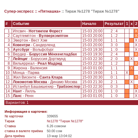
Супер-экспресс ::
«Пятнашка»
::
Тираж №1278 "Тираж №1278"
#
Событие
Начало
Результат
1
x
2
1.
Ипсвич -
Ноттингем Форест
15-03 20:00
2 : 4
X
2.
Саутгемптон -
Вулверхэмптон
15-03 20:00
1 : 2
X
3.
Эвертон - Вест Хэм
15-03 20:00
1 : 1
4.
Ковентри
- Сандерленд
15-03 20:00
3 : 0
5.
Аугсбург
- Вольфсбург
15-03 19:30
1 : 0
6.
Вердер -
Боруссия Мёнхенгладбах
15-03 19:30
2 : 4
X
7.
Лейпциг
- Боруссия Дортмунд
15-03 22:30
2 : 0
X
8.
Вильярреал -
Реал Мадрид
15-03 22:30
1 : 2
X
9.
Жирона - Валенсия
16-03 01:00
1 : 1
X
10.
Монца - Парма
15-03 19:00
1 : 1
X
11.
Жил Висенте -
Санта Клара
15-03 20:30
0 : 1
X
12.
Локомотив Москва
- Динамо Москва
15-03 21:30
2 : 1
X
13.
Истанбул Башакшехир -
Трабзонспор
15-03 22:30
0 : 3
X
14.
Нант
- Лилль
15-03 21:00
1 : 0
15.
Ланс
- Ренн
16-03 01:05
1 : 0
Вариантов: 1
Информация о карточке:
№ карточки
339655
Tираж
№1278 "Тираж №1278"
Ставка
6.26 сомони
ставка в валюте приёма
50.00 сом
Дата приёма
13-мар 13:04:02