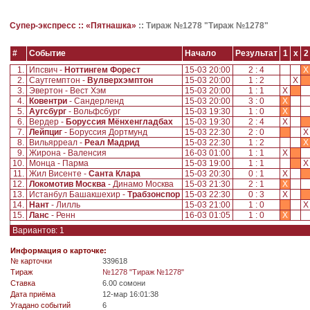
Супер-экспресс ::
«Пятнашка»
::
Тираж №1278 "Тираж №1278"
#
Событие
Начало
Результат
1
x
2
1.
Ипсвич -
Ноттингем Форест
15-03 20:00
2 : 4
X
2.
Саутгемптон -
Вулверхэмптон
15-03 20:00
1 : 2
X
3.
Эвертон - Вест Хэм
15-03 20:00
1 : 1
X
4.
Ковентри
- Сандерленд
15-03 20:00
3 : 0
X
5.
Аугсбург
- Вольфсбург
15-03 19:30
1 : 0
X
6.
Вердер -
Боруссия Мёнхенгладбах
15-03 19:30
2 : 4
X
7.
Лейпциг
- Боруссия Дортмунд
15-03 22:30
2 : 0
8.
Вильярреал -
Реал Мадрид
15-03 22:30
1 : 2
X
9.
Жирона - Валенсия
16-03 01:00
1 : 1
X
10.
Монца - Парма
15-03 19:00
1 : 1
11.
Жил Висенте -
Санта Клара
15-03 20:30
0 : 1
X
12.
Локомотив Москва
- Динамо Москва
15-03 21:30
2 : 1
X
13.
Истанбул Башакшехир -
Трабзонспор
15-03 22:30
0 : 3
X
14.
Нант
- Лилль
15-03 21:00
1 : 0
15.
Ланс
- Ренн
16-03 01:05
1 : 0
X
Вариантов: 1
Информация о карточке:
№ карточки
339618
Tираж
№1278 "Тираж №1278"
Ставка
6.00 сомони
Дата приёма
12-мар 16:01:38
Угадано событий
6