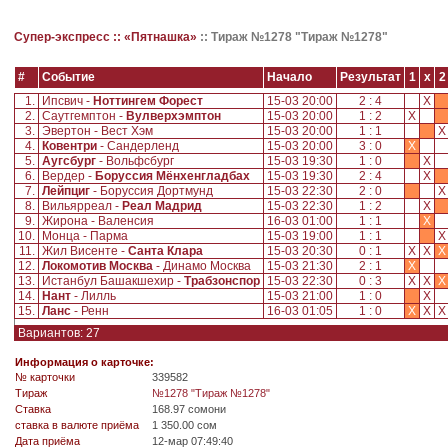
Супер-экспресс ::
«Пятнашка»
::
Тираж №1278 "Тираж №1278"
#
Событие
Начало
Результат
1
x
2
1.
Ипсвич -
Ноттингем Форест
15-03 20:00
2 : 4
X
2.
Саутгемптон -
Вулверхэмптон
15-03 20:00
1 : 2
X
3.
Эвертон - Вест Хэм
15-03 20:00
1 : 1
4.
Ковентри
- Сандерленд
15-03 20:00
3 : 0
X
5.
Аугсбург
- Вольфсбург
15-03 19:30
1 : 0
X
6.
Вердер -
Боруссия Мёнхенгладбах
15-03 19:30
2 : 4
X
7.
Лейпциг
- Боруссия Дортмунд
15-03 22:30
2 : 0
8.
Вильярреал -
Реал Мадрид
15-03 22:30
1 : 2
X
9.
Жирона - Валенсия
16-03 01:00
1 : 1
X
10.
Монца - Парма
15-03 19:00
1 : 1
11.
Жил Висенте -
Санта Клара
15-03 20:30
0 : 1
X
X
X
12.
Локомотив Москва
- Динамо Москва
15-03 21:30
2 : 1
X
13.
Истанбул Башакшехир -
Трабзонспор
15-03 22:30
0 : 3
X
X
X
14.
Нант
- Лилль
15-03 21:00
1 : 0
X
15.
Ланс
- Ренн
16-03 01:05
1 : 0
X
X
Вариантов: 27
Информация о карточке:
№ карточки
339582
Tираж
№1278 "Тираж №1278"
Ставка
168.97 сомони
ставка в валюте приёма
1 350.00 сом
Дата приёма
12-мар 07:49:40