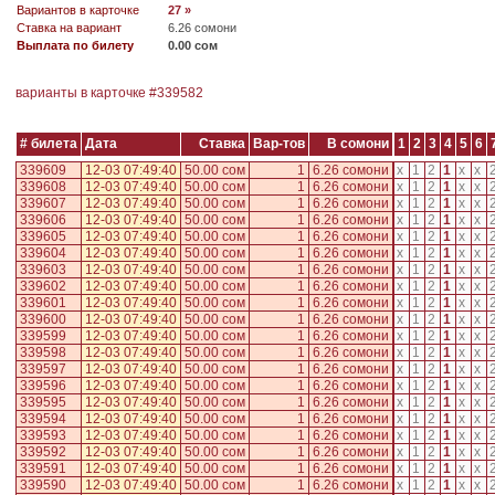
Вариантов в карточке
27 »
Ставка на вариант
6.26 сомони
Выплата по билету
0.00 сом
варианты в карточке #
339582
# билета
Дата
Ставка
Вар-тов
В сомони
1
2
3
4
5
6
339609
12-03 07:49:40
50.00 сом
1
6.26 сомони
x
1
2
1
x
x
339608
12-03 07:49:40
50.00 сом
1
6.26 сомони
x
1
2
1
x
x
339607
12-03 07:49:40
50.00 сом
1
6.26 сомони
x
1
2
1
x
x
339606
12-03 07:49:40
50.00 сом
1
6.26 сомони
x
1
2
1
x
x
339605
12-03 07:49:40
50.00 сом
1
6.26 сомони
x
1
2
1
x
x
339604
12-03 07:49:40
50.00 сом
1
6.26 сомони
x
1
2
1
x
x
339603
12-03 07:49:40
50.00 сом
1
6.26 сомони
x
1
2
1
x
x
339602
12-03 07:49:40
50.00 сом
1
6.26 сомони
x
1
2
1
x
x
339601
12-03 07:49:40
50.00 сом
1
6.26 сомони
x
1
2
1
x
x
339600
12-03 07:49:40
50.00 сом
1
6.26 сомони
x
1
2
1
x
x
339599
12-03 07:49:40
50.00 сом
1
6.26 сомони
x
1
2
1
x
x
339598
12-03 07:49:40
50.00 сом
1
6.26 сомони
x
1
2
1
x
x
339597
12-03 07:49:40
50.00 сом
1
6.26 сомони
x
1
2
1
x
x
339596
12-03 07:49:40
50.00 сом
1
6.26 сомони
x
1
2
1
x
x
339595
12-03 07:49:40
50.00 сом
1
6.26 сомони
x
1
2
1
x
x
339594
12-03 07:49:40
50.00 сом
1
6.26 сомони
x
1
2
1
x
x
339593
12-03 07:49:40
50.00 сом
1
6.26 сомони
x
1
2
1
x
x
339592
12-03 07:49:40
50.00 сом
1
6.26 сомони
x
1
2
1
x
x
339591
12-03 07:49:40
50.00 сом
1
6.26 сомони
x
1
2
1
x
x
339590
12-03 07:49:40
50.00 сом
1
6.26 сомони
x
1
2
1
x
x