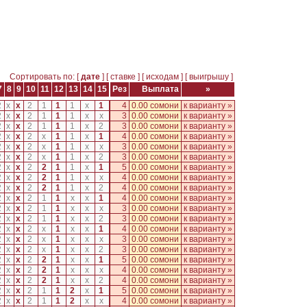
Сортировать по: [
дате
] [
ставке
] [
исходам
] [
выигрышу
]
7
8
9
10
11
12
13
14
15
Рез
Выплата
»
2
x
x
2
1
1
1
x
1
4
0.00 сомони
к варианту »
2
x
x
2
1
1
1
x
x
3
0.00 сомони
к варианту »
2
x
x
2
1
1
1
x
2
3
0.00 сомони
к варианту »
2
x
x
2
x
1
1
x
1
4
0.00 сомони
к варианту »
2
x
x
2
x
1
1
x
x
3
0.00 сомони
к варианту »
2
x
x
2
x
1
1
x
2
3
0.00 сомони
к варианту »
2
x
x
2
2
1
1
x
1
5
0.00 сомони
к варианту »
2
x
x
2
2
1
1
x
x
4
0.00 сомони
к варианту »
2
x
x
2
2
1
1
x
2
4
0.00 сомони
к варианту »
2
x
x
2
1
1
x
x
1
4
0.00 сомони
к варианту »
2
x
x
2
1
1
x
x
x
3
0.00 сомони
к варианту »
2
x
x
2
1
1
x
x
2
3
0.00 сомони
к варианту »
2
x
x
2
x
1
x
x
1
4
0.00 сомони
к варианту »
2
x
x
2
x
1
x
x
x
3
0.00 сомони
к варианту »
2
x
x
2
x
1
x
x
2
3
0.00 сомони
к варианту »
2
x
x
2
2
1
x
x
1
5
0.00 сомони
к варианту »
2
x
x
2
2
1
x
x
x
4
0.00 сомони
к варианту »
2
x
x
2
2
1
x
x
2
4
0.00 сомони
к варианту »
2
x
x
2
1
1
2
x
1
5
0.00 сомони
к варианту »
2
x
x
2
1
1
2
x
x
4
0.00 сомони
к варианту »