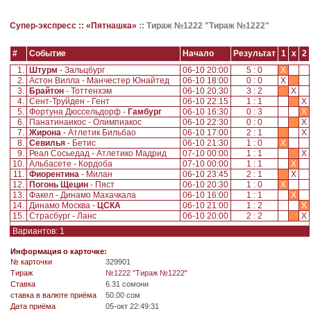
Супер-экспресс ::
«Пятнашка»
::
Тираж №1222 "Тираж №1222"
#
Событие
Начало
Результат
1
x
2
1.
Штурм
- Зальцбург
06-10 20:00
5 : 0
X
2.
Астон Вилла - Манчестер Юнайтед
06-10 18:00
0 : 0
X
3.
Брайтон
- Тоттенхэм
06-10 20:30
3 : 2
X
4.
Сент-Труйден - Гент
06-10 22:15
1 : 1
X
5.
Фортуна Дюссельдорф -
Гамбург
06-10 16:30
0 : 3
X
6.
Панатинаикос - Олимпиакос
06-10 22:30
0 : 0
X
7.
Жирона
- Атлетик Бильбао
06-10 17:00
2 : 1
X
8.
Севилья
- Бетис
06-10 21:30
1 : 0
X
9.
Реал Сосьедад - Атлетико Мадрид
07-10 00:00
1 : 1
X
10.
Альбасете - Кордоба
07-10 00:00
1 : 1
X
11.
Фиорентина
- Милан
06-10 23:45
2 : 1
X
12.
Погонь Щецин
- Пяст
06-10 20:30
1 : 0
X
13.
Факел - Динамо Махачкала
06-10 16:00
1 : 1
X
14.
Динамо Москва -
ЦСКА
06-10 21:00
1 : 2
X
15.
Страсбург - Ланс
06-10 20:00
2 : 2
X
Вариантов: 1
Информация о карточке:
№ карточки
329901
Tираж
№1222 "Тираж №1222"
Ставка
6.31 сомони
ставка в валюте приёма
50.00 сом
Дата приёма
05-окт 22:49:31