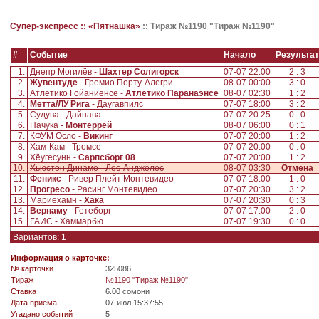
Супер-экспресс ::
«Пятнашка»
::
Тираж №1190 "Тираж №1190"
#
Событие
Начало
Результат
1.
Днепр Могилёв -
Шахтер Солигорск
07-07 22:00
2 : 3
2.
Жувентуде
- Гремио Порту-Алегри
08-07 00:00
3 : 0
3.
Атлетико Гойаниенсе -
Атлетико Паранаэнсе
08-07 02:30
1 : 2
4.
Метта/ЛУ Рига
- Даугавпилс
07-07 18:00
3 : 2
5.
Судува - Дайнава
07-07 20:25
0 : 0
6.
Пачука -
Монтеррей
08-07 06:00
0 : 1
7.
КФУМ Осло -
Викинг
07-07 20:00
1 : 2
8.
Хам-Кам - Тромсе
07-07 20:00
0 : 0
9.
Хёугесунн -
Сарпсборг 08
07-07 20:00
1 : 2
10.
Хьюстон Динамо - Лос-Анджелес
08-07 03:30
Отмена
11.
Феникс
- Ривер Плейт Монтевидео
07-07 18:00
1 : 0
12.
Прогресо
- Расинг Монтевидео
07-07 20:30
3 : 2
13.
Мариехамн -
Хака
07-07 20:30
0 : 3
14.
Вернаму
- Гетеборг
07-07 17:00
2 : 0
15.
ГАИС - Хаммарбю
07-07 19:30
0 : 0
Вариантов: 1
Информация о карточке:
№ карточки
325086
Tираж
№1190 "Тираж №1190"
Ставка
6.00 сомони
Дата приёма
07-июл 15:37:55
Угадано событий
5