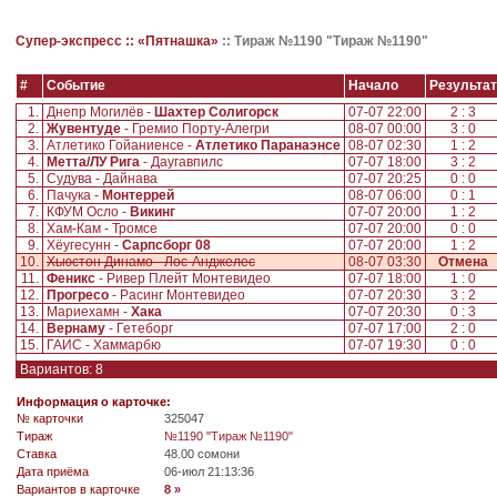
Супер-экспресс ::
«Пятнашка»
::
Тираж №1190 "Тираж №1190"
#
Событие
Начало
Результат
1.
Днепр Могилёв -
Шахтер Солигорск
07-07 22:00
2 : 3
2.
Жувентуде
- Гремио Порту-Алегри
08-07 00:00
3 : 0
3.
Атлетико Гойаниенсе -
Атлетико Паранаэнсе
08-07 02:30
1 : 2
4.
Метта/ЛУ Рига
- Даугавпилс
07-07 18:00
3 : 2
5.
Судува - Дайнава
07-07 20:25
0 : 0
6.
Пачука -
Монтеррей
08-07 06:00
0 : 1
7.
КФУМ Осло -
Викинг
07-07 20:00
1 : 2
8.
Хам-Кам - Тромсе
07-07 20:00
0 : 0
9.
Хёугесунн -
Сарпсборг 08
07-07 20:00
1 : 2
10.
Хьюстон Динамо - Лос-Анджелес
08-07 03:30
Отмена
11.
Феникс
- Ривер Плейт Монтевидео
07-07 18:00
1 : 0
12.
Прогресо
- Расинг Монтевидео
07-07 20:30
3 : 2
13.
Мариехамн -
Хака
07-07 20:30
0 : 3
14.
Вернаму
- Гетеборг
07-07 17:00
2 : 0
15.
ГАИС - Хаммарбю
07-07 19:30
0 : 0
Вариантов: 8
Информация о карточке:
№ карточки
325047
Tираж
№1190 "Тираж №1190"
Ставка
48.00 сомони
Дата приёма
06-июл 21:13:36
Вариантов в карточке
8 »