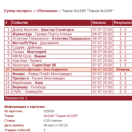
Супер-экспресс ::
«Пятнашка»
::
Тираж №1190 "Тираж №1190"
#
Событие
Начало
Результат
1.
Днепр Могилёв -
Шахтер Солигорск
07-07 22:00
2 : 3
2.
Жувентуде
- Гремио Порту-Алегри
08-07 00:00
3 : 0
3.
Атлетико Гойаниенсе -
Атлетико Паранаэнсе
08-07 02:30
1 : 2
4.
Метта/ЛУ Рига
- Даугавпилс
07-07 18:00
3 : 2
5.
Судува - Дайнава
07-07 20:25
0 : 0
6.
Пачука -
Монтеррей
08-07 06:00
0 : 1
7.
КФУМ Осло -
Викинг
07-07 20:00
1 : 2
8.
Хам-Кам - Тромсе
07-07 20:00
0 : 0
9.
Хёугесунн -
Сарпсборг 08
07-07 20:00
1 : 2
10.
Хьюстон Динамо - Лос-Анджелес
08-07 03:30
Отмена
11.
Феникс
- Ривер Плейт Монтевидео
07-07 18:00
1 : 0
12.
Прогресо
- Расинг Монтевидео
07-07 20:30
3 : 2
13.
Мариехамн -
Хака
07-07 20:30
0 : 3
14.
Вернаму
- Гетеборг
07-07 17:00
2 : 0
15.
ГАИС - Хаммарбю
07-07 19:30
0 : 0
Вариантов: 1
Информация о карточке:
№ карточки
325039
Tираж
№1190 "Тираж №1190"
Ставка
6.00 сомони
Дата приёма
06-июл 17:00:19
Угадано событий
3