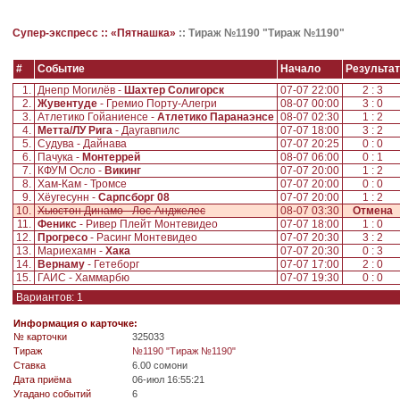
Супер-экспресс ::
«Пятнашка»
::
Тираж №1190 "Тираж №1190"
#
Событие
Начало
Результат
1.
Днепр Могилёв -
Шахтер Солигорск
07-07 22:00
2 : 3
2.
Жувентуде
- Гремио Порту-Алегри
08-07 00:00
3 : 0
3.
Атлетико Гойаниенсе -
Атлетико Паранаэнсе
08-07 02:30
1 : 2
4.
Метта/ЛУ Рига
- Даугавпилс
07-07 18:00
3 : 2
5.
Судува - Дайнава
07-07 20:25
0 : 0
6.
Пачука -
Монтеррей
08-07 06:00
0 : 1
7.
КФУМ Осло -
Викинг
07-07 20:00
1 : 2
8.
Хам-Кам - Тромсе
07-07 20:00
0 : 0
9.
Хёугесунн -
Сарпсборг 08
07-07 20:00
1 : 2
10.
Хьюстон Динамо - Лос-Анджелес
08-07 03:30
Отмена
11.
Феникс
- Ривер Плейт Монтевидео
07-07 18:00
1 : 0
12.
Прогресо
- Расинг Монтевидео
07-07 20:30
3 : 2
13.
Мариехамн -
Хака
07-07 20:30
0 : 3
14.
Вернаму
- Гетеборг
07-07 17:00
2 : 0
15.
ГАИС - Хаммарбю
07-07 19:30
0 : 0
Вариантов: 1
Информация о карточке:
№ карточки
325033
Tираж
№1190 "Тираж №1190"
Ставка
6.00 сомони
Дата приёма
06-июл 16:55:21
Угадано событий
6