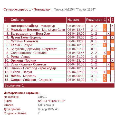
Супер-экспресс ::
«Пятнашка»
::
Тираж №1154 "Тираж 1154"
#
Событие
Начало
Результат
1
x
2
1.
Вестерн Юнайтед
- Макартур
06-04 09:30
4 : 2
X
2.
Мельбурн Виктори
- Мельбурн Сити
06-04 13:45
2 : 1
X
3.
Вулверхэмптон -
Вест Хэм
06-04 19:00
1 : 2
X
4.
Лутон Таун
- Борнмут
06-04 19:00
2 : 1
X
5.
Фулхэм -
Ньюкасл
06-04 19:00
0 : 1
X
6.
Кёльн
- Бохум
06-04 18:30
2 : 1
X
7.
Боруссия Дортмунд -
Штутгарт
06-04 21:30
0 : 1
X
8.
Салернитана - Сассуоло
05-04 23:45
2 : 2
X
9.
Рома
- Лацио
06-04 21:00
1 : 0
X
10.
Эмполи
- Торино
06-04 23:45
3 : 2
X
11.
Урал -
Крылья Советов
06-04 16:00
1 : 2
X
12.
Нижний Новгород -
Краснодар
06-04 18:30
3 : 4
X
13.
Сепси - Фарул
05-04 22:30
1 : 1
X
14.
Лилль
- Марсель
06-04 00:00
3 : 1
X
15.
Слован Либерец
- Словацко
06-04 18:00
4 : 1
X
Вариантов: 1
Информация о карточке:
№ карточки
319919
Tираж
№1154 "Тираж 1154"
Ставка
6.00 сомони
Дата приёма
05-апр 18:27:49
Угадано событий
7