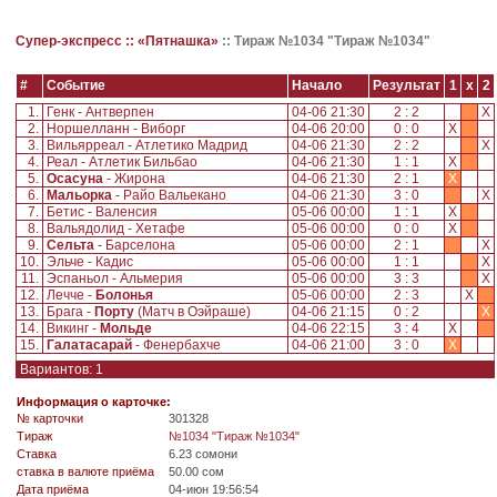
Супер-экспресс ::
«Пятнашка»
::
Тираж №1034 "Тираж №1034"
#
Событие
Начало
Результат
1
x
2
1.
Генк - Антверпен
04-06 21:30
2 : 2
X
2.
Норшелланн - Виборг
04-06 20:00
0 : 0
X
3.
Вильярреал - Атлетико Мадрид
04-06 21:30
2 : 2
X
4.
Реал - Атлетик Бильбао
04-06 21:30
1 : 1
X
5.
Осасуна
- Жирона
04-06 21:30
2 : 1
X
6.
Мальорка
- Райо Вальекано
04-06 21:30
3 : 0
X
7.
Бетис - Валенсия
05-06 00:00
1 : 1
X
8.
Вальядолид - Хетафе
05-06 00:00
0 : 0
X
9.
Сельта
- Барселона
05-06 00:00
2 : 1
X
10.
Эльче - Кадис
05-06 00:00
1 : 1
X
11.
Эспаньол - Альмерия
05-06 00:00
3 : 3
X
12.
Лечче -
Болонья
05-06 00:00
2 : 3
X
13.
Брага -
Порту
(Матч в Оэйраше)
04-06 21:15
0 : 2
X
14.
Викинг -
Мольде
04-06 22:15
3 : 4
X
15.
Галатасарай
- Фенербахче
04-06 21:00
3 : 0
X
Вариантов: 1
Информация о карточке:
№ карточки
301328
Tираж
№1034 "Тираж №1034"
Ставка
6.23 сомони
ставка в валюте приёма
50.00 сом
Дата приёма
04-июн 19:56:54