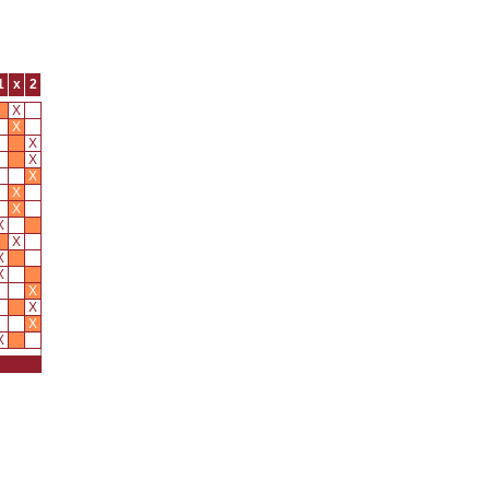
1
x
2
X
X
X
X
X
X
X
X
X
X
X
X
X
X
X