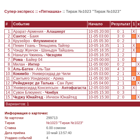
Супер-экспресс ::
«Пятнашка»
::
Тираж №1023 "Тираж №1023"
#
Событие
Начало
Результат
1
x
1.
Арарат-Армения -
Алашкерт
10-05 20:00
0 : 1
X
2.
Сантос
- Баия
11-05 03:00
3 : 0
3.
Крузейро -
Флуминенсе
11-05 05:30
0 : 2
4.
Пекин Гоань - Тяньцзинь Тайгер
10-05 16:35
1 : 1
X
5.
Чэнду Жунчэн - Шаньдун Тайшань
10-05 16:35
2 : 2
X
6.
Наньтун Чжиюнь -
Чжэцзян
10-05 16:35
1 : 2
7.
Рома
- Байер 04
12-05 00:00
1 : 0
X
8.
Милан -
Интер
11-05 00:00
0 : 2
9.
Аль-Батен
- Аль-Таи
10-05 21:00
4 : 3
10.
Кокимбо
- Универсидад де Чили
11-05 03:00
2 : 1
11.
Сантьяго Уондерерс - Арика
11-05 00:30
1 : 1
X
12.
Рейнджерс де Талька
- Сан Луис
11-05 04:00
2 : 1
13.
Универсидад Консепсьон -
Антофагаста
12-05 03:00
1 : 3
X
14.
Сувон Блюуингс -
Чонбук
10-05 15:30
0 : 3
15.
Чеджу Юнайтед
- Инчхон Юнайтед
10-05 15:30
2 : 0
Вариантов: 1
Информация о карточке:
№ карточки
299713
Tираж
№1023 "Тираж №1023"
Ставка
6.00 сомони
Дата приёма
10-май 13:57:40
Угадано событий
4