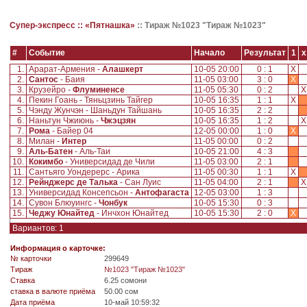
Супер-экспресс ::
«Пятнашка»
::
Тираж №1023 "Тираж №1023"
#
Событие
Начало
Результат
1
x
1.
Арарат-Армения -
Алашкерт
10-05 20:00
0 : 1
X
2.
Сантос
- Баия
11-05 03:00
3 : 0
X
3.
Крузейро -
Флуминенсе
11-05 05:30
0 : 2
4.
Пекин Гоань - Тяньцзинь Тайгер
10-05 16:35
1 : 1
X
5.
Чэнду Жунчэн - Шаньдун Тайшань
10-05 16:35
2 : 2
6.
Наньтун Чжиюнь -
Чжэцзян
10-05 16:35
1 : 2
7.
Рома
- Байер 04
12-05 00:00
1 : 0
X
8.
Милан -
Интер
11-05 00:00
0 : 2
9.
Аль-Батен
- Аль-Таи
10-05 21:00
4 : 3
10.
Кокимбо
- Универсидад де Чили
11-05 03:00
2 : 1
11.
Сантьяго Уондерерс - Арика
11-05 00:30
1 : 1
X
12.
Рейнджерс де Талька
- Сан Луис
11-05 04:00
2 : 1
13.
Универсидад Консепсьон -
Антофагаста
12-05 03:00
1 : 3
14.
Сувон Блюуингс -
Чонбук
10-05 15:30
0 : 3
15.
Чеджу Юнайтед
- Инчхон Юнайтед
10-05 15:30
2 : 0
X
Вариантов: 1
Информация о карточке:
№ карточки
299649
Tираж
№1023 "Тираж №1023"
Ставка
6.25 сомони
ставка в валюте приёма
50.00 сом
Дата приёма
10-май 10:59:32