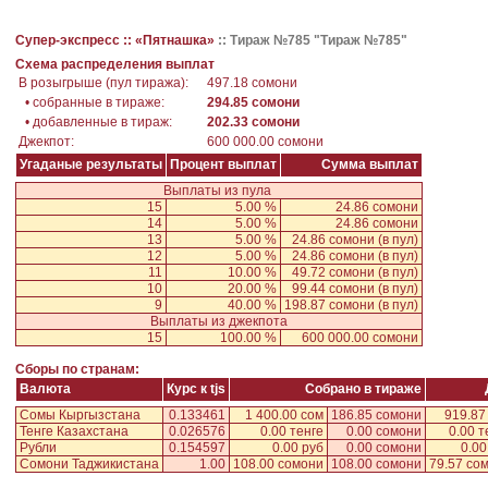
Супер-экспресс ::
«Пятнашка»
::
Тираж №785 "Тираж №785"
Схема распределения выплат
В розыгрыше (пул тиража):
497.18 сомони
• собранные в тираже:
294.85 сомони
• добавленные в тираж:
202.33 сомони
Джекпот:
600 000.00 сомони
Угаданые результаты
Процент выплат
Сумма выплат
Выплаты из пула
15
5.00 %
24.86 сомони
14
5.00 %
24.86 сомони
13
5.00 %
24.86 сомони
(в пул)
12
5.00 %
24.86 сомони
(в пул)
11
10.00 %
49.72 сомони
(в пул)
10
20.00 %
99.44 сомони
(в пул)
9
40.00 %
198.87 сомони
(в пул)
Выплаты из джекпота
15
100.00 %
600 000.00 сомони
Сборы по странам:
Валюта
Курс к tjs
Собрано в тираже
Сомы Кыргызстана
0.133461
1 400.00 сом
186.85 сомони
919.87
Тенге Казахстана
0.026576
0.00 тенге
0.00 сомони
0.00 т
Рубли
0.154597
0.00 руб
0.00 сомони
0.00
Сомони Таджикистана
1.00
108.00 сомони
108.00 сомони
79.57 со