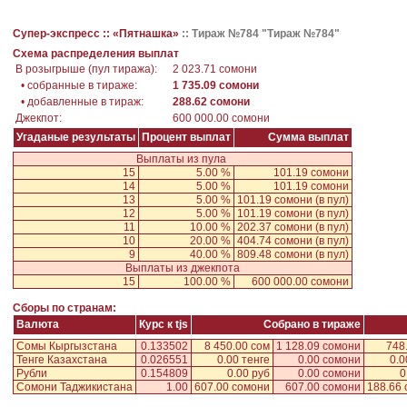
Супер-экспресс ::
«Пятнашка»
::
Тираж №784 "Тираж №784"
Схема распределения выплат
В розыгрыше (пул тиража):
2 023.71 сомони
• собранные в тираже:
1 735.09 сомони
• добавленные в тираж:
288.62 сомони
Джекпот:
600 000.00 сомони
Угаданые результаты
Процент выплат
Сумма выплат
Выплаты из пула
15
5.00 %
101.19 сомони
14
5.00 %
101.19 сомони
13
5.00 %
101.19 сомони
(в пул)
12
5.00 %
101.19 сомони
(в пул)
11
10.00 %
202.37 сомони
(в пул)
10
20.00 %
404.74 сомони
(в пул)
9
40.00 %
809.48 сомони
(в пул)
Выплаты из джекпота
15
100.00 %
600 000.00 сомони
Сборы по странам:
Валюта
Курс к tjs
Собрано в тираже
Сомы Кыргызстана
0.133502
8 450.00 сом
1 128.09 сомони
748
Тенге Казахстана
0.026551
0.00 тенге
0.00 сомони
0.0
Рубли
0.154809
0.00 руб
0.00 сомони
0
Сомони Таджикистана
1.00
607.00 сомони
607.00 сомони
188.66