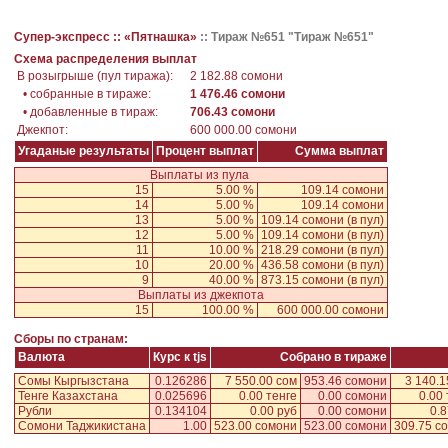
Супер-экспресс ::
«Пятнашка»
::
Тираж №651 "Тираж №651"
Схема распределения выплат
В розыгрыше (пул тиража):
2 182.88 сомони
• собранные в тираже:
1 476.46 сомони
• добавленные в тираж:
706.43 сомони
Джекпот:
600 000.00 сомони
Угаданые результаты
Процент выплат
Сумма выплат
Выплаты из пула
15
5.00 %
109.14 сомони
14
5.00 %
109.14 сомони
13
5.00 %
109.14 сомони
(в пул)
12
5.00 %
109.14 сомони
(в пул)
11
10.00 %
218.29 сомони
(в пул)
10
20.00 %
436.58 сомони
(в пул)
9
40.00 %
873.15 сомони
(в пул)
Выплаты из джекпота
15
100.00 %
600 000.00 сомони
Сборы по странам:
Валюта
Курс к tjs
Собрано в тираже
Сомы Кыргызстана
0.126286
7 550.00 сом
953.46 сомони
3 140.1
Тенге Казахстана
0.025696
0.00 тенге
0.00 сомони
0.00 
Рубли
0.134104
0.00 руб
0.00 сомони
0.8
Сомони Таджикистана
1.00
523.00 сомони
523.00 сомони
309.75 с