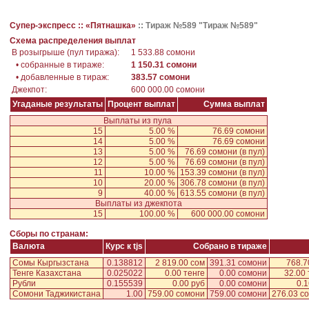
Супер-экспресс ::
«Пятнашка»
::
Тираж №589 "Тираж №589"
Схема распределения выплат
В розыгрыше (пул тиража):
1 533.88 сомони
• собранные в тираже:
1 150.31 сомони
• добавленные в тираж:
383.57 сомони
Джекпот:
600 000.00 сомони
Угаданые результаты
Процент выплат
Сумма выплат
Выплаты из пула
15
5.00 %
76.69 сомони
14
5.00 %
76.69 сомони
13
5.00 %
76.69 сомони
(в пул)
12
5.00 %
76.69 сомони
(в пул)
11
10.00 %
153.39 сомони
(в пул)
10
20.00 %
306.78 сомони
(в пул)
9
40.00 %
613.55 сомони
(в пул)
Выплаты из джекпота
15
100.00 %
600 000.00 сомони
Сборы по странам:
Валюта
Курс к tjs
Собрано в тираже
Сомы Кыргызстана
0.138812
2 819.00 сом
391.31 сомони
768.7
Тенге Казахстана
0.025022
0.00 тенге
0.00 сомони
32.00 
Рубли
0.155539
0.00 руб
0.00 сомони
0.1
Сомони Таджикистана
1.00
759.00 сомони
759.00 сомони
276.03 с