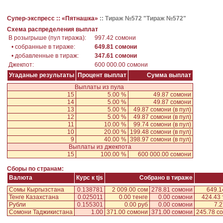
Супер-экспресс ::
«Пятнашка»
::
Тираж №572 "Тираж №572"
Схема распределения выплат
В розыгрыше (пул тиража):
997.42 сомони
• собранные в тираже:
649.81 сомони
• добавленные в тираж:
347.61 сомони
Джекпот:
600 000.00 сомони
Угаданые результаты
Процент выплат
Сумма выплат
Выплаты из пула
15
5.00 %
49.87 сомони
14
5.00 %
49.87 сомони
13
5.00 %
49.87 сомони
(в пул)
12
5.00 %
49.87 сомони
(в пул)
11
10.00 %
99.74 сомони
(в пул)
10
20.00 %
199.48 сомони
(в пул)
9
40.00 %
398.97 сомони
(в пул)
Выплаты из джекпота
15
100.00 %
600 000.00 сомони
Сборы по странам:
Валюта
Курс к tjs
Собрано в тираже
Сомы Кыргызстана
0.138781
2 009.00 сом
278.81 сомони
649.1
Тенге Казахстана
0.025011
0.00 тенге
0.00 сомони
424.43 
Рубли
0.155301
0.00 руб
0.00 сомони
7.2
Сомони Таджикистана
1.00
371.00 сомони
371.00 сомони
245.78 с