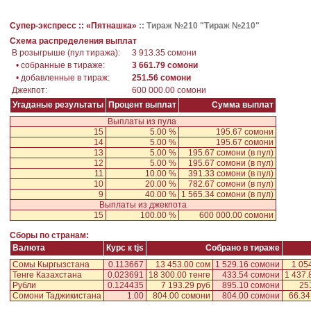
Супер-экспресс ::
«Пятнашка»
::
Тираж №210 "Тираж №210"
Схема распределения выплат
В розыгрыше (пул тиража):
3 913.35 сомони
• собранные в тираже:
3 661.79 сомони
• добавленные в тираж:
251.56 сомони
Джекпот:
600 000.00 сомони
Угаданые результаты
Процент выплат
Сумма выплат
Выплаты из пула
15
5.00 %
195.67 сомони
14
5.00 %
195.67 сомони
13
5.00 %
195.67 сомони
(в пул)
12
5.00 %
195.67 сомони
(в пул)
11
10.00 %
391.33 сомони
(в пул)
10
20.00 %
782.67 сомони
(в пул)
9
40.00 %
1 565.34 сомони
(в пул)
Выплаты из джекпота
15
100.00 %
600 000.00 сомони
Сборы по странам:
Валюта
Курс к tjs
Собрано в тираже
Сомы Кыргызстана
0.113667
13 453.00 сом
1 529.16 сомони
1 05
Тенге Казахстана
0.023691
18 300.00 тенге
433.54 сомони
1 437.
Рубли
0.124435
7 193.29 руб
895.10 сомони
25
Сомони Таджикистана
1.00
804.00 сомони
804.00 сомони
66.34