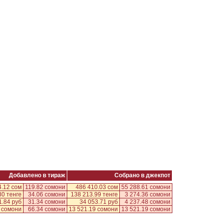
Добавлено в тираж
Собрано в джекпот
4.12 сом
119.82 сомони
486 410.03 сом
55 288.61 сомони
80 тенге
34.06 сомони
138 213.99 тенге
3 274.36 сомони
1.84 руб
31.34 сомони
34 053.71 руб
4 237.48 сомони
 сомони
66.34 сомони
13 521.19 сомони
13 521.19 сомони