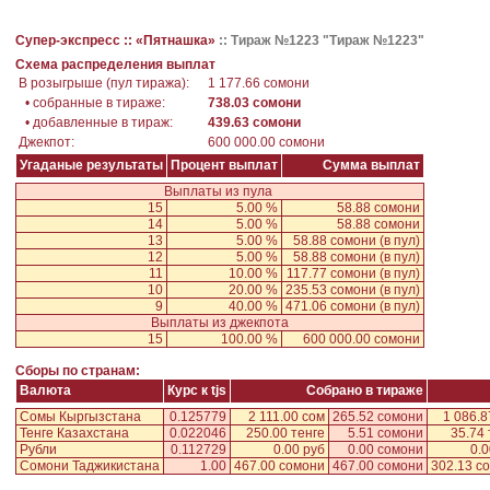
Супер-экспресс ::
«Пятнашка»
::
Тираж №1223 "Тираж №1223"
Схема распределения выплат
В розыгрыше (пул тиража):
1 177.66 сомони
• собранные в тираже:
738.03 сомони
• добавленные в тираж:
439.63 сомони
Джекпот:
600 000.00 сомони
Угаданые результаты
Процент выплат
Сумма выплат
Выплаты из пула
15
5.00 %
58.88 сомони
14
5.00 %
58.88 сомони
13
5.00 %
58.88 сомони
(в пул)
12
5.00 %
58.88 сомони
(в пул)
11
10.00 %
117.77 сомони
(в пул)
10
20.00 %
235.53 сомони
(в пул)
9
40.00 %
471.06 сомони
(в пул)
Выплаты из джекпота
15
100.00 %
600 000.00 сомони
Сборы по странам:
Валюта
Курс к tjs
Собрано в тираже
Сомы Кыргызстана
0.125779
2 111.00 сом
265.52 сомони
1 086.8
Тенге Казахстана
0.022046
250.00 тенге
5.51 сомони
35.74 
Рубли
0.112729
0.00 руб
0.00 сомони
0.0
Сомони Таджикистана
1.00
467.00 сомони
467.00 сомони
302.13 с