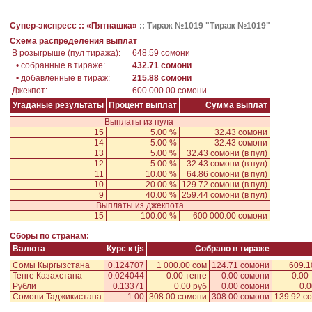
Супер-экспресс ::
«Пятнашка»
::
Тираж №1019 "Тираж №1019"
Схема распределения выплат
В розыгрыше (пул тиража):
648.59 сомони
• собранные в тираже:
432.71 сомони
• добавленные в тираж:
215.88 сомони
Джекпот:
600 000.00 сомони
Угаданые результаты
Процент выплат
Сумма выплат
Выплаты из пула
15
5.00 %
32.43 сомони
14
5.00 %
32.43 сомони
13
5.00 %
32.43 сомони
(в пул)
12
5.00 %
32.43 сомони
(в пул)
11
10.00 %
64.86 сомони
(в пул)
10
20.00 %
129.72 сомони
(в пул)
9
40.00 %
259.44 сомони
(в пул)
Выплаты из джекпота
15
100.00 %
600 000.00 сомони
Сборы по странам:
Валюта
Курс к tjs
Собрано в тираже
Сомы Кыргызстана
0.124707
1 000.00 сом
124.71 сомони
609.1
Тенге Казахстана
0.024044
0.00 тенге
0.00 сомони
0.00 
Рубли
0.13371
0.00 руб
0.00 сомони
0.0
Сомони Таджикистана
1.00
308.00 сомони
308.00 сомони
139.92 с