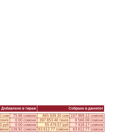
Добавлено в тираж
Собрано в джекпот
0 сом
75.96 сомони
865 939.30 сом
107 989.12 сомони
тенге
0.00 сомони
397 853.46 тенге
9 566.08 сомони
0 руб
0.00 сомони
55 479.57 руб
7 418.17 сомони
омони
139.92 сомони
63 612.77 сомони
63 612.77 сомони