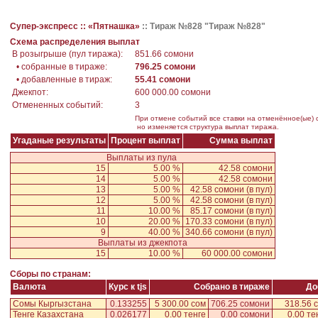
Супер-экспресс ::
«Пятнашка»
::
Тираж №828 "Тираж №828"
Схема распределения выплат
В розыгрыше (пул тиража):
851.66 сомони
• собранные в тираже:
796.25 сомони
• добавленные в тираж:
55.41 сомони
Джекпот:
600 000.00 сомони
Отмененных событий:
3
При отмене событий все ставки на отменённое(ые) 
но изменяется структура выплат тиража.
Угаданые результаты
Процент выплат
Сумма выплат
Выплаты из пула
15
5.00 %
42.58 сомони
14
5.00 %
42.58 сомони
13
5.00 %
42.58 сомони
(в пул)
12
5.00 %
42.58 сомони
(в пул)
11
10.00 %
85.17 сомони
(в пул)
10
20.00 %
170.33 сомони
(в пул)
9
40.00 %
340.66 сомони
(в пул)
Выплаты из джекпота
15
10.00 %
60 000.00 сомони
Сборы по странам:
Валюта
Курс к tjs
Собрано в тираже
До
Сомы Кыргызстана
0.133255
5 300.00 сом
706.25 сомони
318.56 
Тенге Казахстана
0.026177
0.00 тенге
0.00 сомони
0.00 те