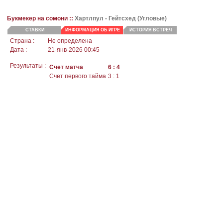
Букмекер на сомони ::
Хартлпул
- Гейтсхед (Угловые)
СТАВКИ
ИНФОРМАЦИЯ ОБ ИГРЕ
ИСТОРИЯ ВСТРЕЧ
Страна :
Не определена
Дата :
21-янв-2026 00:45
Результаты :
Счет матча
6 : 4
Счет первого тайма
3 : 1