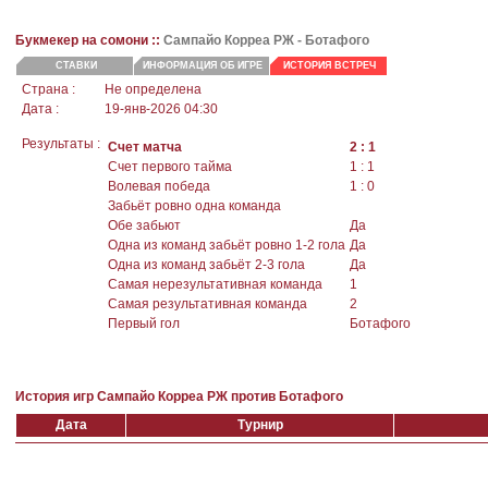
Букмекер на сомони ::
Сампайо Корреа РЖ
- Ботафого
СТАВКИ
ИНФОРМАЦИЯ ОБ ИГРЕ
ИСТОРИЯ ВСТРЕЧ
Страна :
Не определена
Дата :
19-янв-2026 04:30
Результаты :
Счет матча
2 : 1
Счет первого тайма
1 : 1
Волевая победа
1 : 0
Забьёт ровно одна команда
Обе забьют
Да
Одна из команд забьёт ровно 1-2 гола
Да
Одна из команд забьёт 2-3 гола
Да
Самая нерезультативная команда
1
Самая результативная команда
2
Первый гол
Ботафого
История игр Сампайо Корреа РЖ против Ботафого
Дата
Турнир