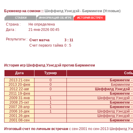
Букмекер на сомони ::
Шеффилд Уэнcдэй -
Бирмингем
(Угловые)
СТАВКИ
ИНФОРМАЦИЯ ОБ ИГРЕ
ИСТОРИЯ ВСТРЕЧ
Страна :
Не определена
Дата :
21-янв-2026 00:45
Результаты :
Счет матча
3 : 11
Счет первого тайма
0 : 5
История игр Шеффилд Уэнcдэй против Бирмингем
Дата
Турнир
Соб
2013 21-сен
0
Бирмингем
-
2013 20-фев
0
Бирмингем
-
2012 22-авг
0
Шеффилд Уэнcдэй
-
2011 19-фев
Бирмингем
-
2009 31-янв
1
Шеффилд Уэнcдэй
-
2008 25-окт
1
Бирмингем
-
2007 28-апр
1
Бирмингем
-
2006 16-дек
1
Шеффилд Уэнcдэй
-
2001 26-дек
Шеффилд Уэнcдэй
-
2001 08-сен
Бирмингем
-
Итоговый счет по личным встречам
с сен-2001 по сен-2013
Шеффилд Уэ