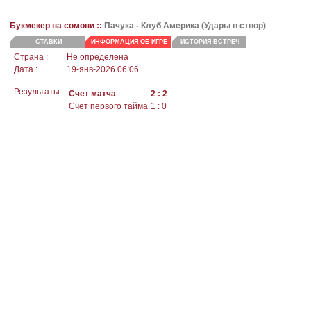
Букмекер на сомони ::
Пачука - Клуб Америка (Удары в створ)
СТАВКИ
ИНФОРМАЦИЯ ОБ ИГРЕ
ИСТОРИЯ ВСТРЕЧ
Страна :
Не определена
Дата :
19-янв-2026 06:06
Результаты :
Счет матча
2 : 2
Счет первого тайма
1 : 0