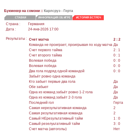
Букмекер на сомони ::
Карлсруэ - Герта
СТАВКИ
ИНФОРМАЦИЯ ОБ ИГРЕ
ИСТОРИЯ ВСТРЕЧ
Страна :
Германия
Дата :
24-янв-2026 17:00
Результаты :
Счет матча
2 : 2
Команда не проиграет, проигрывая по ходу матча
Да
Счет первого тайма
2 : 1
Счет второго тайма
0 : 1
Волевая победа
0 : 0
Волевая победа
0 : 0
Два гола подряд одной командой
0 : 0
Забьёт ровно одна команда
Кто забьет первые два гола
Да
Обе забьют
Да
Одна из команд забьёт ровно 1-2 гола
Да
Одна из команд забьёт 2-3 гола
Да
Последний гол
Герта
Самая нерезультативная команда
2
Самая результативная команда
2
Самый НЕрезультативный тайм
1 : 0
Самый резелуьтативный тайм
3 : 0
Счет матча (автоголы)
Нет