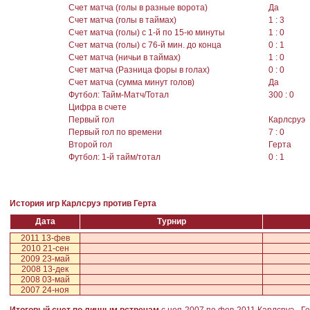
Счет матча (голы в разные ворота)
Да
Счет матча (голы в таймах)
1 : 3
Счет матча (голы) с 1-й по 15-ю минуты
1 : 0
Счет матча (голы) с 76-й мин. до конца
0 : 1
Счет матча (ничьи в таймах)
1 : 0
Счет матча (Разница форы в голах)
0 : 0
Счет матча (сумма минут голов)
Да
Футбол: Тайм-Матч/Тотал
300 : 0
Цифра в счете
Первый гол
Карлсруэ
Первый гол по времени
7 : 0
Второй гол
Герта
Футбол: 1-й тайм/тотал
0 : 1
История игр Карлсруэ против Герта
Дата
Турнир
2011 13-фев
2010 21-сен
2009 23-май
2008 13-дек
2008 03-май
2007 24-ноя