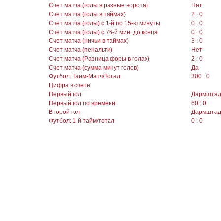
Счет матча (голы в разные ворота)
Нет
Счет матча (голы в таймах)
2 : 0
Счет матча (голы) с 1-й по 15-ю минуты
0 : 0
Счет матча (голы) с 76-й мин. до конца
0 : 0
Счет матча (ничьи в таймах)
3 : 0
Счет матча (пенальти)
Нет
Счет матча (Разница форы в голах)
2 : 0
Счет матча (сумма минут голов)
Да
Футбол: Тайм-Матч/Тотал
300 : 0
Цифра в счете
Первый гол
Дармштад
Первый гол по времени
60 : 0
Второй гол
Дармштад
Футбол: 1-й тайм/тотал
0 : 0