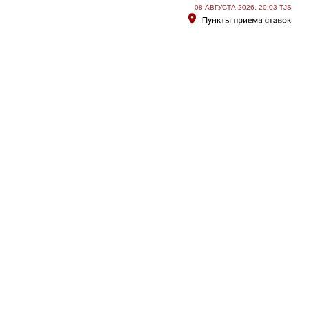
08 АВГУСТА 2026, 20:03 TJS