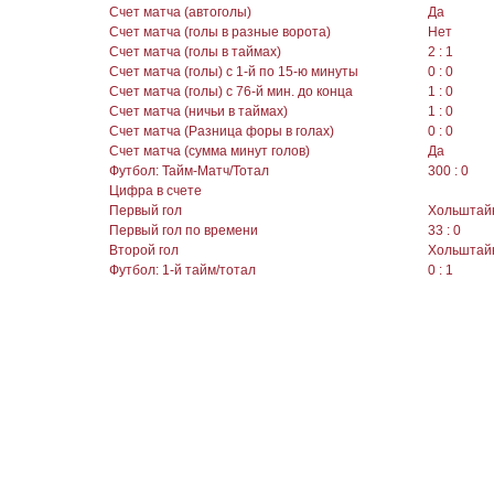
Счет матча (автоголы)
Да
Счет матча (голы в разные ворота)
Нет
Счет матча (голы в таймах)
2 : 1
Счет матча (голы) с 1-й по 15-ю минуты
0 : 0
Счет матча (голы) с 76-й мин. до конца
1 : 0
Счет матча (ничьи в таймах)
1 : 0
Счет матча (Разница форы в голах)
0 : 0
Счет матча (сумма минут голов)
Да
Футбол: Тайм-Матч/Тотал
300 : 0
Цифра в счете
Первый гол
Хольштай
Первый гол по времени
33 : 0
Второй гол
Хольштай
Футбол: 1-й тайм/тотал
0 : 1