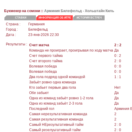
Букмекер на сомони ::
Арминия Билефельд - Хольштайн Киль
СТАВКИ
ИНФОРМАЦИЯ ОБ ИГРЕ
ИСТОРИЯ ВСТРЕЧ
Страна :
Германия
Город :
Билефельд
Дата :
23-янв-2026 22:30
Результаты :
Счет матча
2 : 2
Команда не проиграет, проигрывая по ходу матча
Да
Счет первого тайма
0 : 2
Счет второго тайма
2 : 0
Волевая победа
0 : 0
Волевая победа
0 : 0
Два гола подряд одной командой
1 : 1
Забьёт ровно одна команда
Кто забьет первые два гола
Нет
Обе забьют
Да
Одна из команд забьёт ровно 1-2 гола
Да
Одна из команд забьёт 2-3 гола
Да
Последний гол
Арминия 
Самая нерезультативная команда
2
Самая результативная команда
2
Самый НЕрезультативный тайм
2 : 0
Самый резелуьтативный тайм
2 : 0