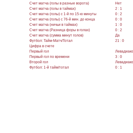
Счет матча (голы в разные ворота)
Нет
Счет матча (голы в таймах)
2 : 1
Счет матча (голы) с 1-й по 15-ю минуты
0 : 2
Счет матча (голы) с 76-й мин. до конца
0 : 0
Счет матча (ничьи в таймах)
1 : 0
Счет матча (Разница форы в голах)
0 : 2
Счет матча (сумма минут голов)
Да
Футбол: Тайм-Матч/Тотал
21 : 0
Цифра в счете
Первый гол
Левадиак
Первый гол по времени
3 : 0
Второй гол
Левадиак
Футбол: 1-й тайм/тотал
0 : 1