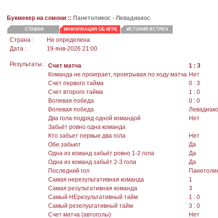
Букмекер на сомони ::
Панетоликос -
Левадиакос
СТАВКИ
ИНФОРМАЦИЯ ОБ ИГРЕ
ИСТОРИЯ ВСТРЕЧ
Страна :
Не определена
Дата :
19-янв-2026 21:00
Результаты :
Счет матча
1 : 3
Команда не проиграет, проигрывая по ходу матча
Нет
Счет первого тайма
0 : 3
Счет второго тайма
1 : 0
Волевая победа
0 : 0
Волевая победа
Левадиак
Два гола подряд одной командой
Нет
Забьёт ровно одна команда
Кто забьет первые два гола
Нет
Обе забьют
Да
Одна из команд забьёт ровно 1-2 гола
Да
Одна из команд забьёт 2-3 гола
Да
Последний гол
Панетоли
Самая нерезультативная команда
1
Самая результативная команда
3
Самый НЕрезультативный тайм
1 : 0
Самый резелуьтативный тайм
3 : 0
Счет матча (автоголы)
Нет