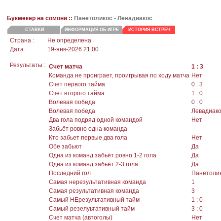
Букмекер на сомони ::
Панетоликос -
Левадиакос
СТАВКИ
ИНФОРМАЦИЯ ОБ ИГРЕ
ИСТОРИЯ ВСТРЕЧ
Страна :
Не определена
Дата :
19-янв-2026 21:00
Результаты :
Счет матча
1 : 3
Команда не проиграет, проигрывая по ходу матча
Нет
Счет первого тайма
0 : 3
Счет второго тайма
1 : 0
Волевая победа
0 : 0
Волевая победа
Левадиак
Два гола подряд одной командой
Нет
Забьёт ровно одна команда
Кто забьет первые два гола
Нет
Обе забьют
Да
Одна из команд забьёт ровно 1-2 гола
Да
Одна из команд забьёт 2-3 гола
Да
Последний гол
Панетоли
Самая нерезультативная команда
1
Самая результативная команда
3
Самый НЕрезультативный тайм
1 : 0
Самый резелуьтативный тайм
3 : 0
Счет матча (автоголы)
Нет