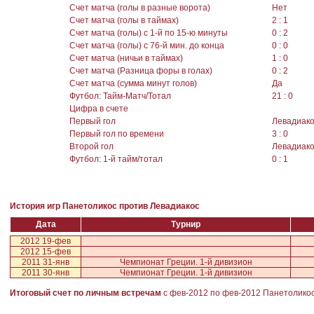
Счет матча (голы в разные ворота)
Нет
Счет матча (голы в таймах)
2 : 1
Счет матча (голы) с 1-й по 15-ю минуты
0 : 2
Счет матча (голы) с 76-й мин. до конца
0 : 0
Счет матча (ничьи в таймах)
1 : 0
Счет матча (Разница форы в голах)
0 : 2
Счет матча (сумма минут голов)
Да
Футбол: Тайм-Матч/Тотал
21 : 0
Цифра в счете
Первый гол
Левадиак
Первый гол по времени
3 : 0
Второй гол
Левадиак
Футбол: 1-й тайм/тотал
0 : 1
История игр Панетоликос против Левадиакос
Дата
Турнир
2012 19-фев
2012 15-фев
2011 31-янв
Чемпионат Греции. 1-й дивизион
2011 30-янв
Чемпионат Греции. 1-й дивизион
Итоговый счет по личным встречам
с фев-2012 по фев-2012
Панетолико