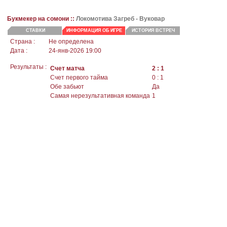
Букмекер на сомони ::
Локомотива Загреб
- Вуковар
СТАВКИ
ИНФОРМАЦИЯ ОБ ИГРЕ
ИСТОРИЯ ВСТРЕЧ
Страна :
Не определена
Дата :
24-янв-2026 19:00
Результаты :
Счет матча
2 : 1
Счет первого тайма
0 : 1
Обе забьют
Да
Самая нерезультативная команда
1